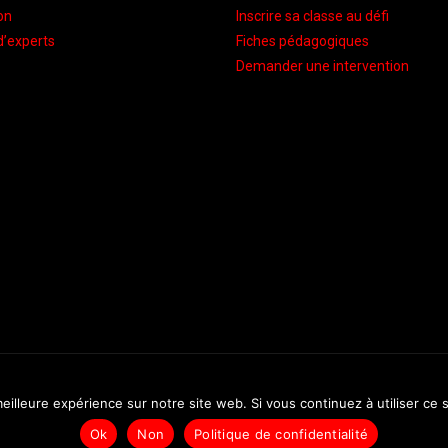
on
Inscrire sa classe au défi
d’experts
Fiches pédagogiques
Demander une intervention
©Maud Fontenoy Foundation 2020
eilleure expérience sur notre site web. Si vous continuez à utiliser ce
Ok
Non
Politique de confidentialité