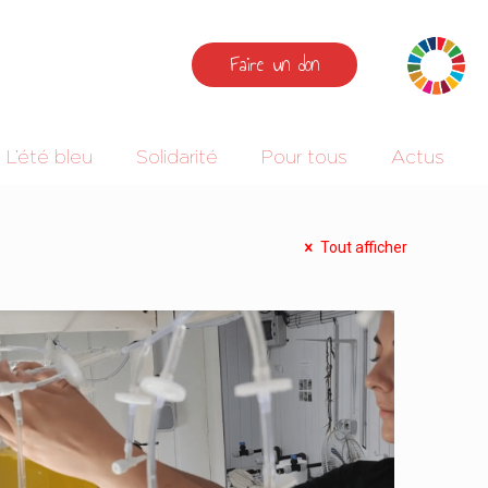
Faire un don
L’été bleu
Solidarité
Pour tous
Actus
Tout afficher