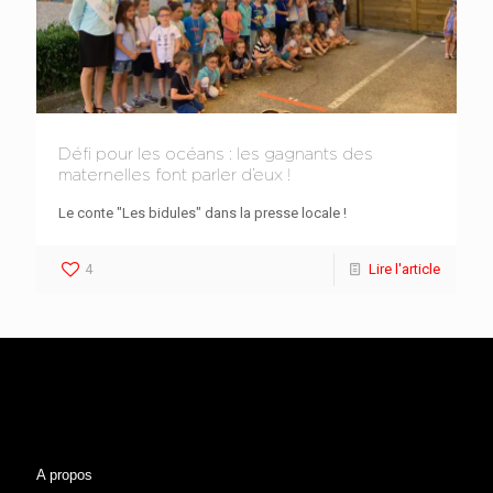
Défi pour les océans : les gagnants des
maternelles font parler d’eux !
Le conte "Les bidules" dans la presse locale !
4
Lire l'article
A propos