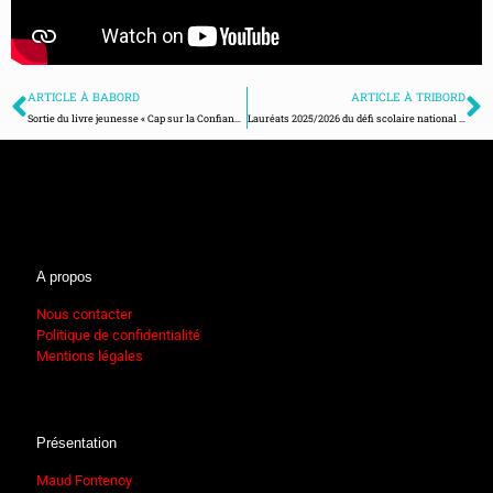
ARTICLE À BABORD
ARTICLE À TRIBORD
Sortie du livre jeunesse « Cap sur la Confiance » aux éditions Larousse
Lauréats 2025/2026 du défi scolaire national pour sauver l’Océan de la Maud Fontenoy Foundation
A propos
Nous contacter
Politique de confidentialité
Mentions légales
Présentation
Maud Fontenoy