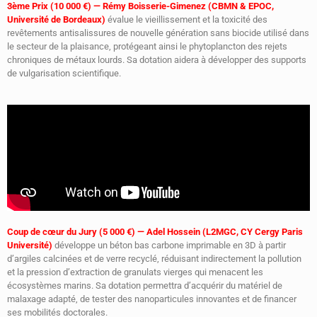
3ème Prix (10 000 €) — Rémy Boisserie-Gimenez (CBMN & EPOC,
Université de Bordeaux)
évalue le vieillissement et la toxicité des
revêtements antisalissures de nouvelle génération sans biocide utilisé dans
le secteur de la plaisance, protégeant ainsi le phytoplancton des rejets
chroniques de métaux lourds. Sa dotation aidera à développer des supports
de vulgarisation scientifique.
Coup de cœur du Jury (5 000 €) — Adel Hossein (L2MGC, CY Cergy Paris
Université)
développe un béton bas carbone imprimable en 3D à partir
d’argiles calcinées et de verre recyclé, réduisant indirectement la pollution
et la pression d’extraction de granulats vierges qui menacent les
écosystèmes marins. Sa dotation permettra d’acquérir du matériel de
malaxage adapté, de tester des nanoparticules innovantes et de financer
ses mobilités doctorales.